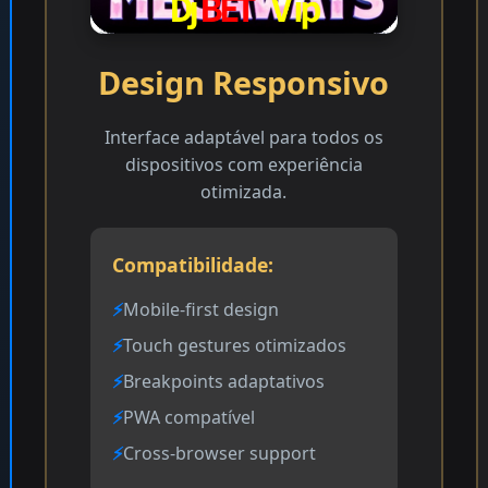
Design Responsivo
Interface adaptável para todos os
dispositivos com experiência
otimizada.
Compatibilidade:
Mobile-first design
Touch gestures otimizados
Breakpoints adaptativos
PWA compatível
Cross-browser support