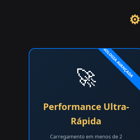
⚙
🚀
Performance Ultra-
Rápida
Carregamento em menos de 2