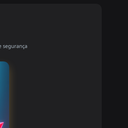
e segurança