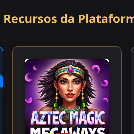
️ Recursos da Platafor