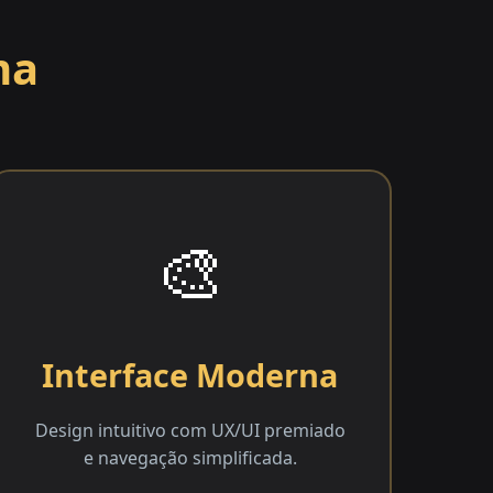
ma
🎨
Interface Moderna
Design intuitivo com UX/UI premiado
e navegação simplificada.