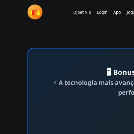
Djbet Vip
Login
App
Jog
🖥 Bonu
⚡
A tecnologia mais avanç
perf