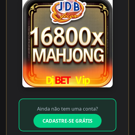
Ainda não tem uma conta?
CADASTRE-SE GRÁTIS