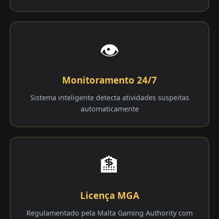
👁️
Monitoramento 24/7
Sistema inteligente detecta atividades suspeitas
automaticamente
🏦
Licença MGA
Regulamentado pela Malta Gaming Authority com