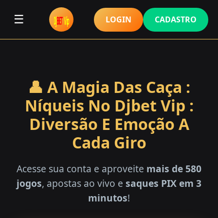
☰
LOGIN
CADASTRO
👤 A Magia Das Caça :
Níqueis No Djbet Vip :
Diversão E Emoção A
Cada Giro
Acesse sua conta e aproveite
mais de 580
jogos
, apostas ao vivo e
saques PIX em 3
minutos
!