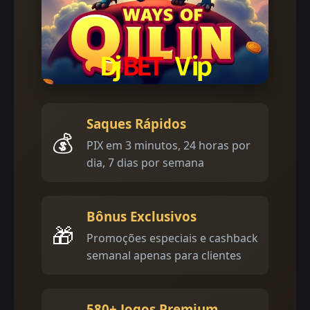
Saques Rápidos
💰
PIX em 3 minutos, 24 horas por
dia, 7 dias por semana
Bônus Exclusivos
🎁
Promoções especiais e cashback
semanal apenas para clientes
580+ Jogos Premium