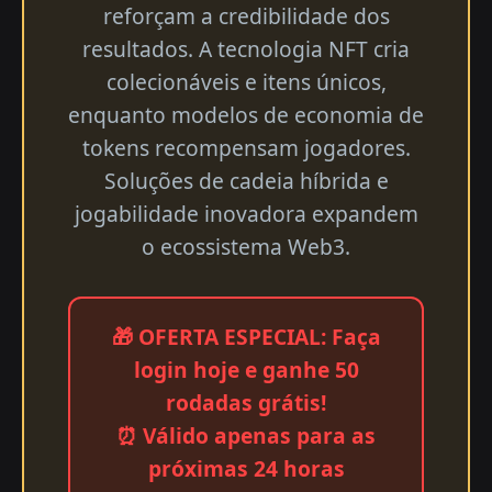
reforçam a credibilidade dos
resultados. A tecnologia NFT cria
colecionáveis e itens únicos,
enquanto modelos de economia de
tokens recompensam jogadores.
Soluções de cadeia híbrida e
jogabilidade inovadora expandem
o ecossistema Web3.
🎁 OFERTA ESPECIAL: Faça
login hoje e ganhe 50
rodadas grátis!
⏰ Válido apenas para as
próximas 24 horas