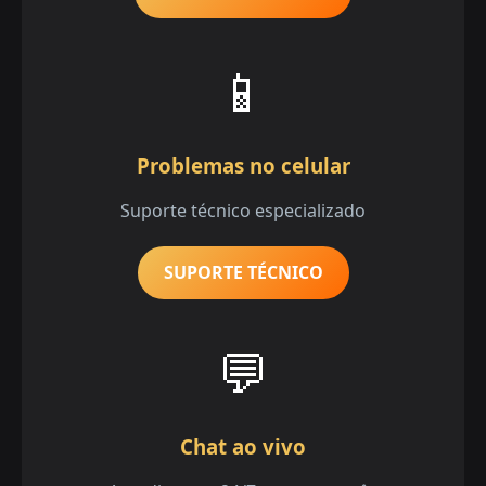
📱
Problemas no celular
Suporte técnico especializado
SUPORTE TÉCNICO
💬
Chat ao vivo