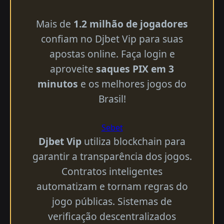
Mais de
1.2 milhão de jogadores
confiam no Djbet Vip para suas
apostas online. Faça login e
aproveite
saques PIX em 3
minutos
e os melhores jogos do
Brasil!
Sebet
Djbet Vip
utiliza blockchain para
garantir a transparência dos jogos.
Contratos inteligentes
automatizam e tornam regras do
jogo públicas. Sistemas de
verificação descentralizados