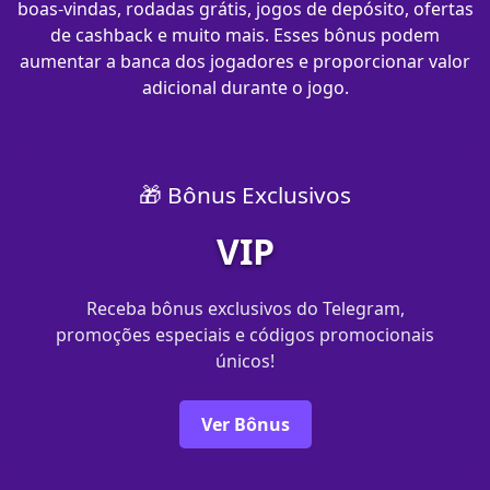
boas-vindas, rodadas grátis, jogos de depósito, ofertas
de cashback e muito mais. Esses bônus podem
aumentar a banca dos jogadores e proporcionar valor
adicional durante o jogo.
🎁 Bônus Exclusivos
VIP
Receba bônus exclusivos do Telegram,
promoções especiais e códigos promocionais
únicos!
Ver Bônus