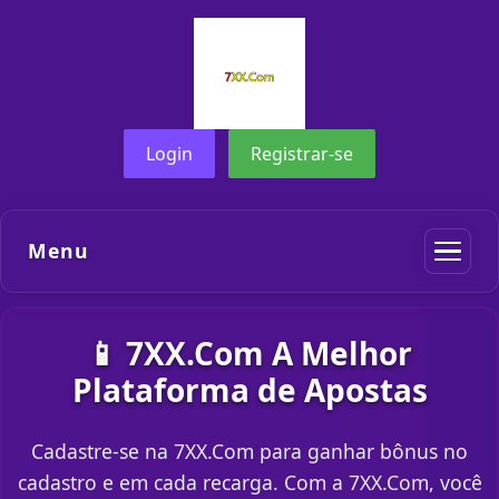
Login
Registrar-se
Menu
📱 7XX.Com A Melhor
Plataforma de Apostas
Cadastre-se na 7XX.Com para ganhar bônus no
cadastro e em cada recarga. Com a 7XX.Com, você