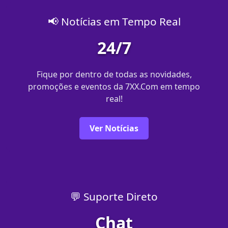
📢 Notícias em Tempo Real
24/7
Fique por dentro de todas as novidades,
promoções e eventos da 7XX.Com em tempo
real!
Ver Notícias
💬 Suporte Direto
Chat