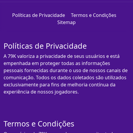
Políticas de Privacidade
Termos e Condições
Sitemap
Políticas de Privacidade
A 79K valoriza a privacidade de seus usuários e está
empenhada em proteger todas as informações
pessoais fornecidas durante o uso de nossos canais de
comunicação. Todos os dados coletados são utilizados
exclusivamente para fins de melhoria contínua da
experiência de nossos jogadores.
Termos e Condições