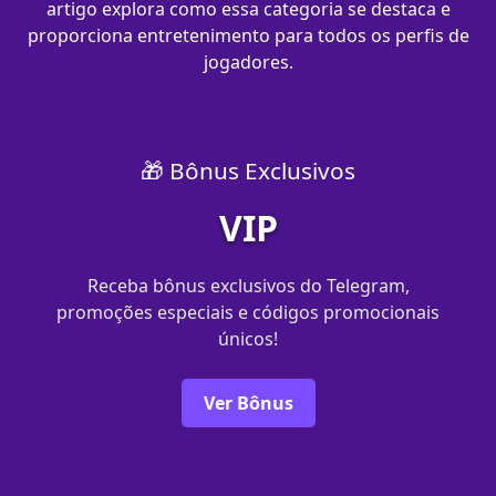
artigo explora como essa categoria se destaca e
proporciona entretenimento para todos os perfis de
jogadores.
🎁 Bônus Exclusivos
VIP
Receba bônus exclusivos do Telegram,
promoções especiais e códigos promocionais
únicos!
Ver Bônus