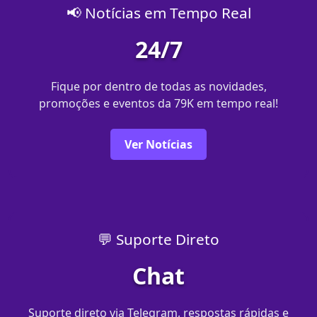
📢 Notícias em Tempo Real
24/7
Fique por dentro de todas as novidades,
promoções e eventos da 79K em tempo real!
Ver Notícias
💬 Suporte Direto
Chat
Suporte direto via Telegram, respostas rápidas e