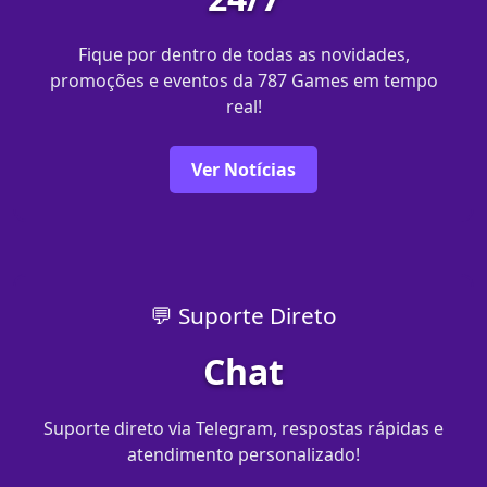
Fique por dentro de todas as novidades,
promoções e eventos da 787 Games em tempo
real!
Ver Notícias
💬 Suporte Direto
Chat
Suporte direto via Telegram, respostas rápidas e
atendimento personalizado!