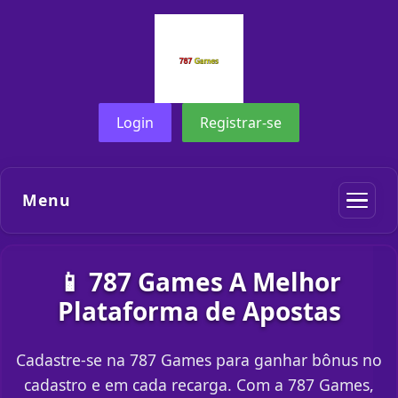
Login
Registrar-se
Menu
📱 787 Games A Melhor
Plataforma de Apostas
Cadastre-se na 787 Games para ganhar bônus no
cadastro e em cada recarga. Com a 787 Games,