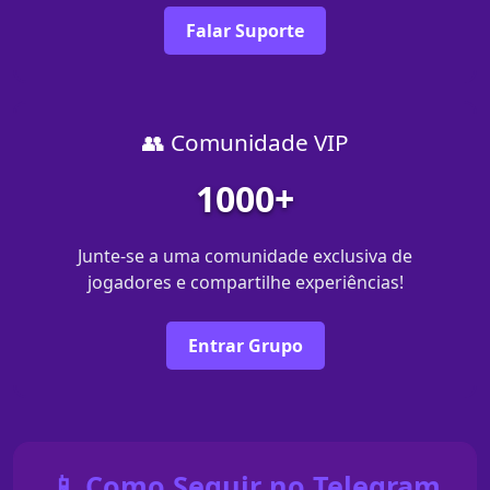
Falar Suporte
👥 Comunidade VIP
1000+
Junte-se a uma comunidade exclusiva de
jogadores e compartilhe experiências!
Entrar Grupo
📱 Como Seguir no Telegram