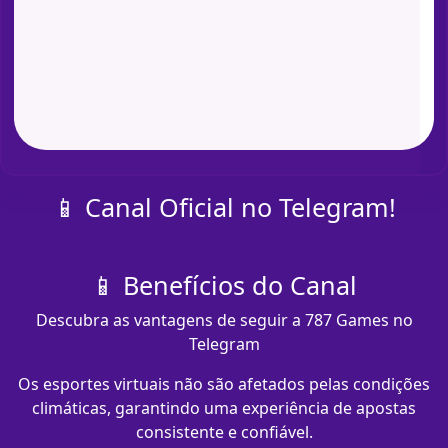
📱 Canal Oficial no Telegram!
📱 Benefícios do Canal
Descubra as vantagens de seguir a 787 Games no
Telegram
Os esportes virtuais não são afetados pelas condições
climáticas, garantindo uma experiência de apostas
consistente e confiável.