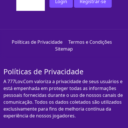
Login
Registrar-se
Políticas de Privacidade
Termos e Condições
Sitemap
Políticas de Privacidade
A 777Lov.Com valoriza a privacidade de seus usuários e
está empenhada em proteger todas as informações
pessoais fornecidas durante o uso de nossos canais de
comunicação. Todos os dados coletados são utilizados
exclusivamente para fins de melhoria contínua da
experiência de nossos jogadores.