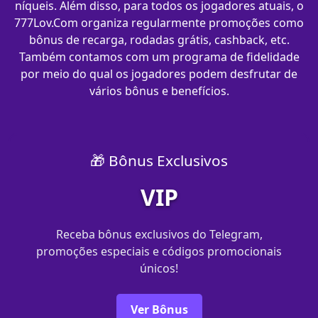
níqueis. Além disso, para todos os jogadores atuais, o
777Lov.Com organiza regularmente promoções como
bônus de recarga, rodadas grátis, cashback, etc.
Também contamos com um programa de fidelidade
por meio do qual os jogadores podem desfrutar de
vários bônus e benefícios.
🎁 Bônus Exclusivos
VIP
Receba bônus exclusivos do Telegram,
promoções especiais e códigos promocionais
únicos!
Ver Bônus