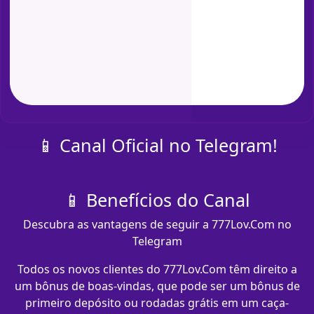
📱 Canal Oficial no Telegram!
📱 Benefícios do Canal
Descubra as vantagens de seguir a 777Lov.Com no
Telegram
Todos os novos clientes do 777Lov.Com têm direito a
um bônus de boas-vindas, que pode ser um bônus de
primeiro depósito ou rodadas grátis em um caça-