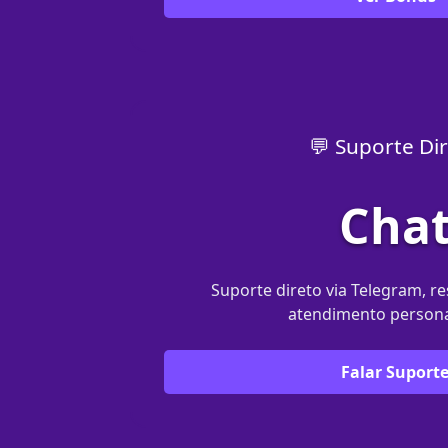
💬 Suporte Di
Cha
Suporte direto via Telegram, r
atendimento persona
Falar Suport