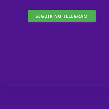
SEGUIR NO TELEGRAM