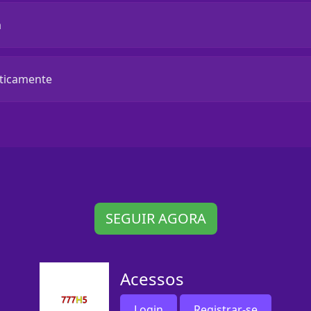
a
aticamente
SEGUIR AGORA
Acessos
Login
Registrar-se