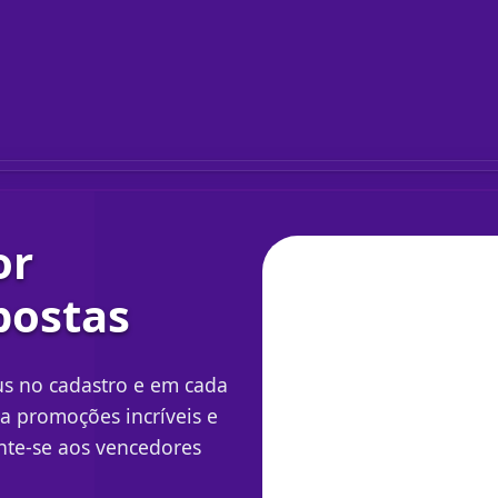
or
postas
s no cadastro e em cada
a promoções incríveis e
unte-se aos vencedores