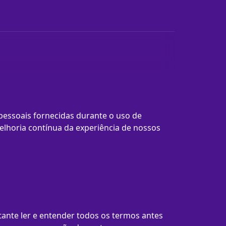
pessoais fornecidas durante o uso de
elhoria contínua da experiência de nossos
ante ler e entender todos os termos antes