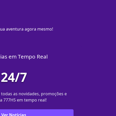
 sua aventura agora mesmo!
cias em Tempo Real
24/7
e todas as novidades, promoções e
a 777H5 em tempo real!
Ver Notícias