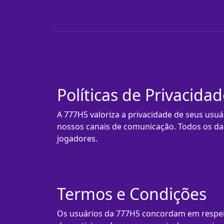
Políticas de Privacida
A 777H5 valoriza a privacidade de seus usu
nossos canais de comunicação. Todos os dad
jogadores.
Termos e Condições
Os usuários da 777H5 concordam em respeita