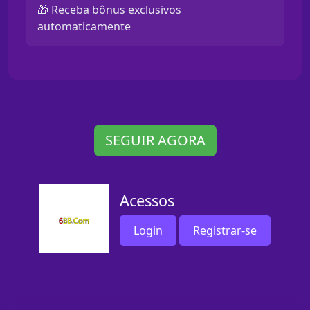
🎁 Receba bônus exclusivos
automaticamente
SEGUIR AGORA
Acessos
Login
Registrar-se