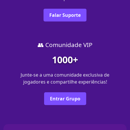
Falar Suporte
👥 Comunidade VIP
1000+
Junte-se a uma comunidade exclusiva de
jogadores e compartilhe experiências!
Entrar Grupo