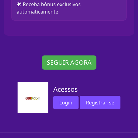
🎁 Receba bônus exclusivos
automaticamente
SEGUIR AGORA
Acessos
Login
Registrar-se