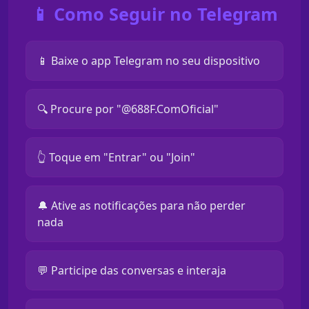
📱 Como Seguir no Telegram
📱 Baixe o app Telegram no seu dispositivo
🔍 Procure por "@688F.ComOficial"
👆 Toque em "Entrar" ou "Join"
🔔 Ative as notificações para não perder
nada
💬 Participe das conversas e interaja