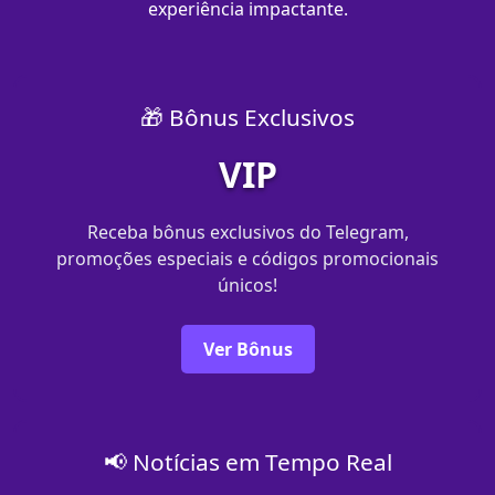
experiência impactante.
🎁 Bônus Exclusivos
VIP
Receba bônus exclusivos do Telegram,
promoções especiais e códigos promocionais
únicos!
Ver Bônus
📢 Notícias em Tempo Real