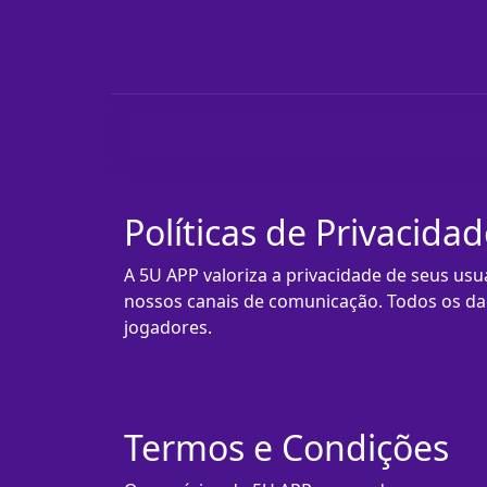
Políticas de Privacida
A 5U APP valoriza a privacidade de seus us
nossos canais de comunicação. Todos os dad
jogadores.
Termos e Condições