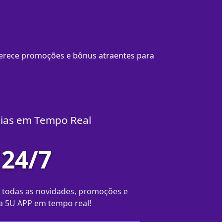
ferece promoções e bônus atraentes para
cias em Tempo Real
24/7
e todas as novidades, promoções e
a 5U APP em tempo real!