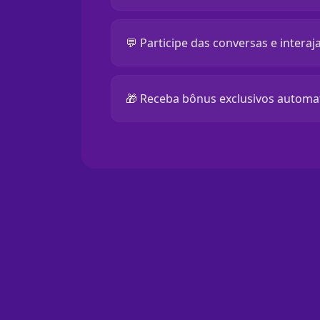
💬 Participe das conversas e interaj
🎁 Receba bônus exclusivos autom