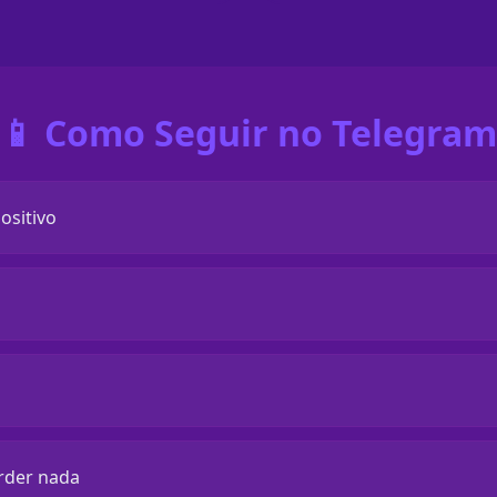
📱 Como Seguir no Telegram
ositivo
erder nada