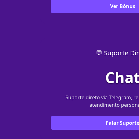
Ver Bônus
💬 Suporte Di
Cha
Suporte direto via Telegram, r
atendimento persona
Falar Suport