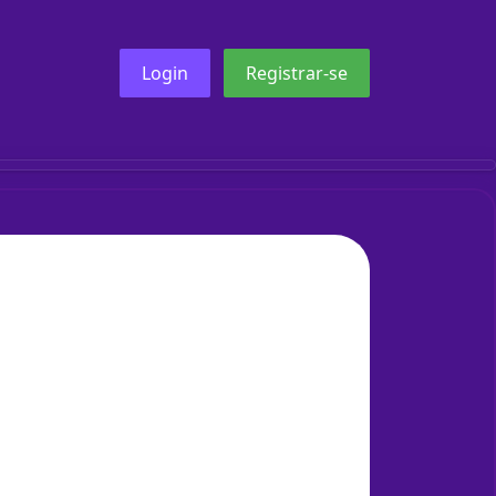
Login
Registrar-se