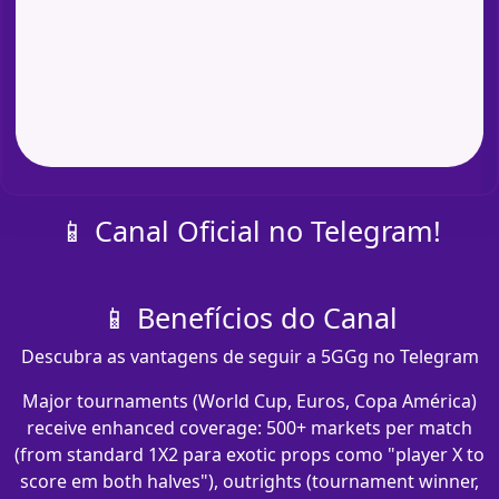
📱 Canal Oficial no Telegram!
📱 Benefícios do Canal
Descubra as vantagens de seguir a 5GGg no Telegram
Major tournaments (World Cup, Euros, Copa América)
receive enhanced coverage: 500+ markets per match
(from standard 1X2 para exotic props como "player X to
score em both halves"), outrights (tournament winner,