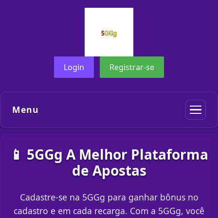
Login
Registrar-se
Menu
📱 5GGg A Melhor Plataforma
de Apostas
Cadastre-se na 5GGg para ganhar bônus no
cadastro e em cada recarga. Com a 5GGg, você