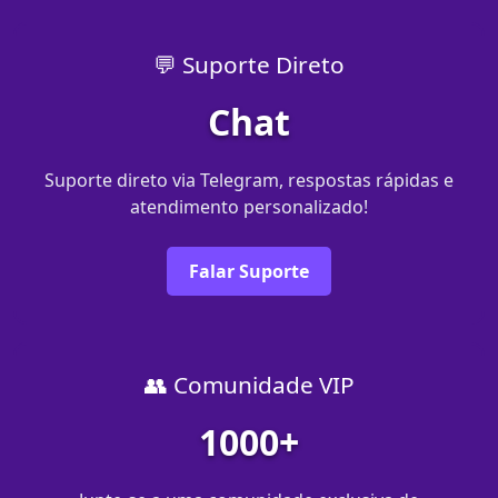
💬 Suporte Direto
Chat
Suporte direto via Telegram, respostas rápidas e
atendimento personalizado!
Falar Suporte
👥 Comunidade VIP
1000+