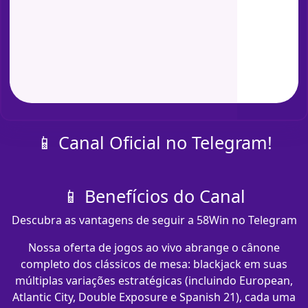
📱 Canal Oficial no Telegram!
📱 Benefícios do Canal
Descubra as vantagens de seguir a 58Win no Telegram
Nossa oferta de jogos ao vivo abrange o cânone
completo dos clássicos de mesa: blackjack em suas
múltiplas variações estratégicas (incluindo European,
Atlantic City, Double Exposure e Spanish 21), cada uma