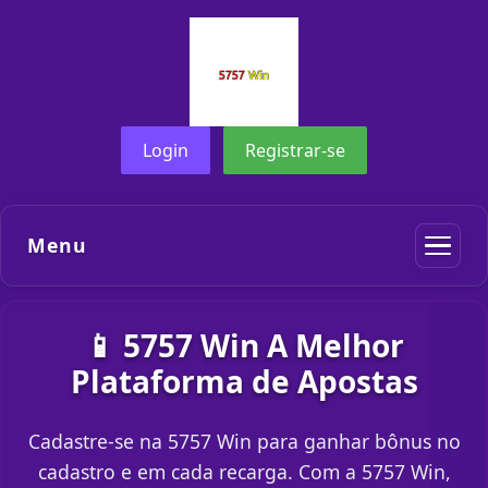
Login
Registrar-se
Menu
📱 5757 Win A Melhor
Plataforma de Apostas
Cadastre-se na 5757 Win para ganhar bônus no
cadastro e em cada recarga. Com a 5757 Win,