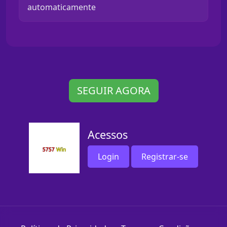
automaticamente
SEGUIR AGORA
Acessos
Login
Registrar-se