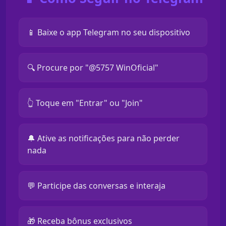
📱 Baixe o app Telegram no seu dispositivo
🔍 Procure por "@5757 WinOficial"
👆 Toque em "Entrar" ou "Join"
🔔 Ative as notificações para não perder
nada
💬 Participe das conversas e interaja
🎁 Receba bônus exclusivos