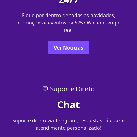
Fique por dentro de todas as novidades,
promoções e eventos da 5757 Win em tempo
real!
Ver Notícias
💬 Suporte Direto
Chat
Suporte direto via Telegram, respostas rápidas e
atendimento personalizado!