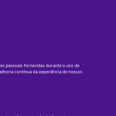
es pessoais fornecidas durante o uso de
elhoria contínua da experiência de nossos