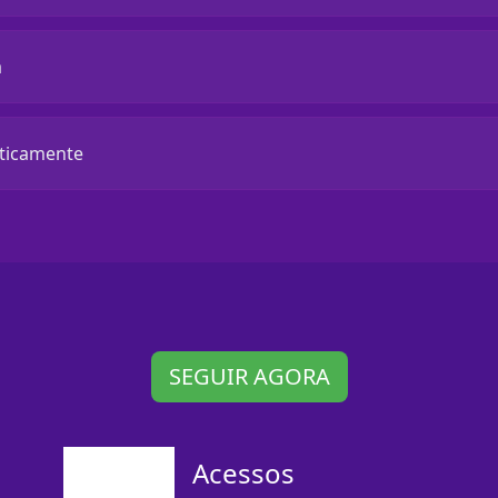
a
aticamente
SEGUIR AGORA
Acessos