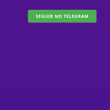
SEGUIR NO TELEGRAM