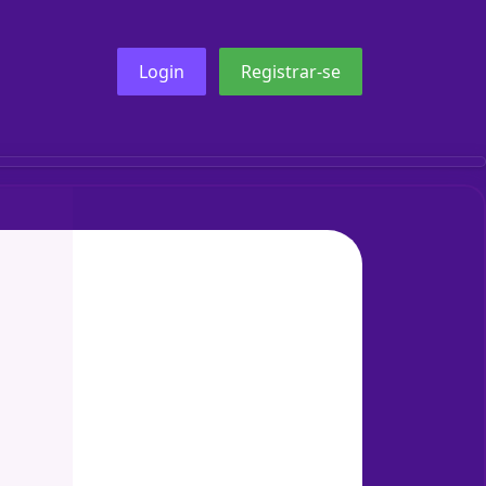
Login
Registrar-se