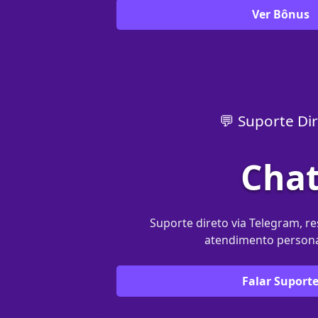
Ver Bônus
💬 Suporte Di
Cha
Suporte direto via Telegram, r
atendimento persona
Falar Suport