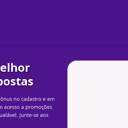
Melhor
postas
bônus no cadastro e em
em acesso a promoções
ualável. Junte-se aos