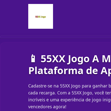
📱 55XX Jogo A 
Plataforma de A
Cadastre-se na 55XX Jogo para ganhar 
cada recarga. Com a 55XX Jogo, você t
incríveis e uma experiência de jogo inig
vencedores agora!