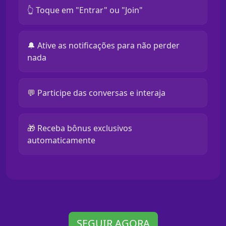
👆 Toque em "Entrar" ou "Join"
🔔 Ative as notificações para não perder
nada
💬 Participe das conversas e interaja
🎁 Receba bônus exclusivos
automaticamente
SEGUIR AGORA