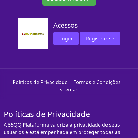
Acessos
Login
Registrar-se
Políticas de Privacidade
Termos e Condições
Sitemap
Políticas de Privacidade
A 55QQ Plataforma valoriza a privacidade de seus
usuários e está empenhada em proteger todas as