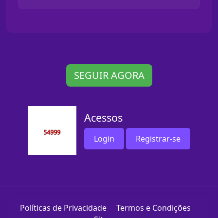
SEGUIR AGORA
Acessos
Login
Registrar-se
Políticas de Privacidade
Termos e Condições