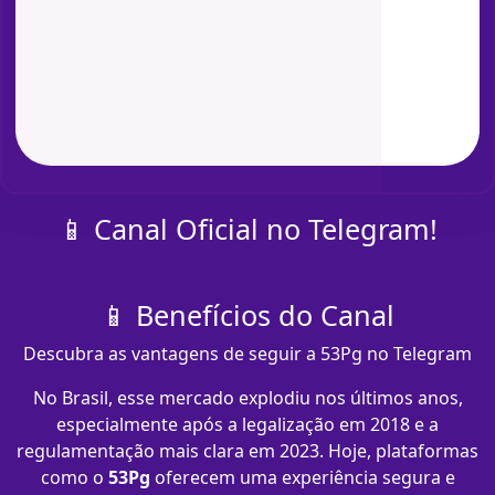
📱 Canal Oficial no Telegram!
📱 Benefícios do Canal
Descubra as vantagens de seguir a 53Pg no Telegram
No Brasil, esse mercado explodiu nos últimos anos,
especialmente após a legalização em 2018 e a
regulamentação mais clara em 2023. Hoje, plataformas
como o
53Pg
oferecem uma experiência segura e