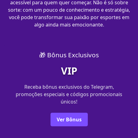
acessível para quem quer começar. Não é só sobre
sorte: com um pouco de conhecimento e estratégia,
você pode transformar sua paixão por esportes em
algo ainda mais emocionante.
🎁 Bônus Exclusivos
VIP
Receba bônus exclusivos do Telegram,
promoções especiais e códigos promocionais
únicos!
Ver Bônus