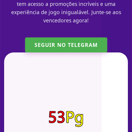
tem acesso a promoções incríveis e uma
experiência de jogo inigualável. Junte-se aos
vencedores agora!
SEGUIR NO TELEGRAM