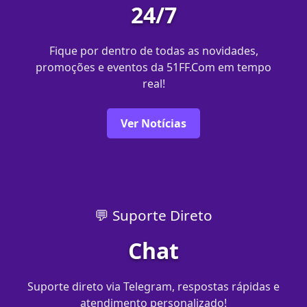
24/7
Fique por dentro de todas as novidades,
promoções e eventos da 51FF.Com em tempo
real!
Ver Notícias
💬 Suporte Direto
Chat
Suporte direto via Telegram, respostas rápidas e
atendimento personalizado!