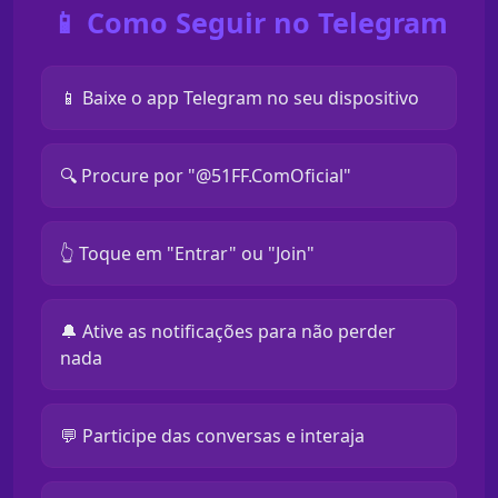
📱 Como Seguir no Telegram
📱 Baixe o app Telegram no seu dispositivo
🔍 Procure por "@51FF.ComOficial"
👆 Toque em "Entrar" ou "Join"
🔔 Ative as notificações para não perder
nada
💬 Participe das conversas e interaja