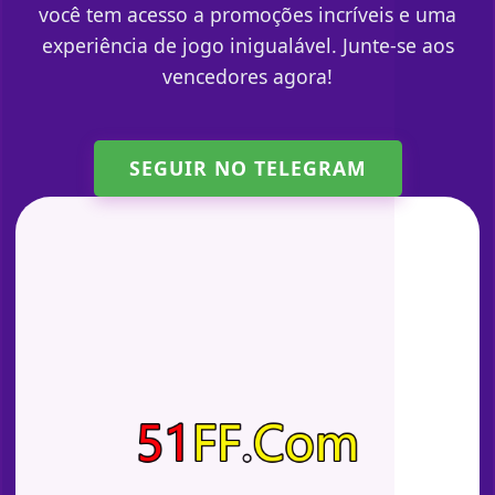
você tem acesso a promoções incríveis e uma
experiência de jogo inigualável. Junte-se aos
vencedores agora!
SEGUIR NO TELEGRAM