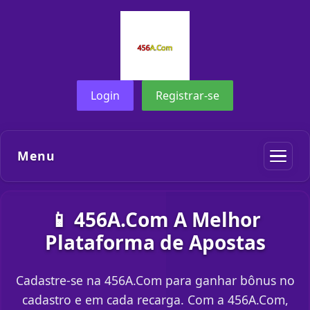
Login
Registrar-se
Menu
📱 456A.Com A Melhor
Plataforma de Apostas
Cadastre-se na 456A.Com para ganhar bônus no
cadastro e em cada recarga. Com a 456A.Com,