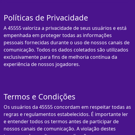
Políticas de Privacidade
A 45555 valoriza a privacidade de seus usuários e está
empenhada em proteger todas as informações
pessoais fornecidas durante o uso de nossos canais de
comunicação. Todos os dados coletados são utilizados
exclusivamente para fins de melhoria contínua da
experiência de nossos jogadores.
Termos e Condições
Os usuários da 45555 concordam em respeitar todas as
regras e regulamentos estabelecidos. É importante ler
e entender todos os termos antes de participar de
nossos canais de comunicação. A violação destes