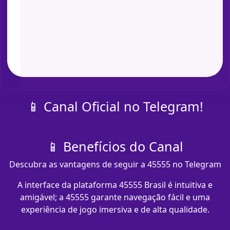
📱 Canal Oficial no Telegram!
📱 Benefícios do Canal
Descubra as vantagens de seguir a 45555 no Telegram
A interface da plataforma 45555 Brasil é intuitiva e
amigável; a 45555 garante navegação fácil e uma
experiência de jogo imersiva e de alta qualidade.