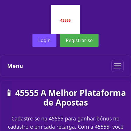
Login
Registrar-se
Menu
📱 45555 A Melhor Plataforma
de Apostas
Cadastre-se na 45555 para ganhar bônus no
cadastro e em cada recarga. Com a 45555, você