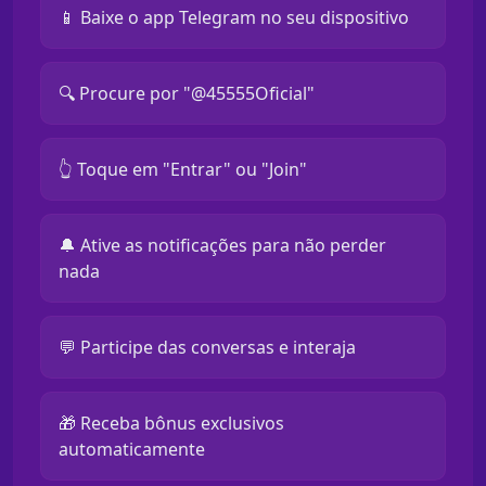
📱 Baixe o app Telegram no seu dispositivo
🔍 Procure por "@45555Oficial"
👆 Toque em "Entrar" ou "Join"
🔔 Ative as notificações para não perder
nada
💬 Participe das conversas e interaja
🎁 Receba bônus exclusivos
automaticamente