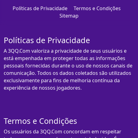
Políticas de Privacidade
Termos e Condições
Sitemap
Políticas de Privacidade
A 3QQ.Com valoriza a privacidade de seus usuários e
está empenhada em proteger todas as informações
pessoais fornecidas durante o uso de nossos canais de
comunicação. Todos os dados coletados são utilizados
exclusivamente para fins de melhoria contínua da
experiência de nossos jogadores.
Termos e Condições
Os usuários da 3QQ.Com concordam em respeitar