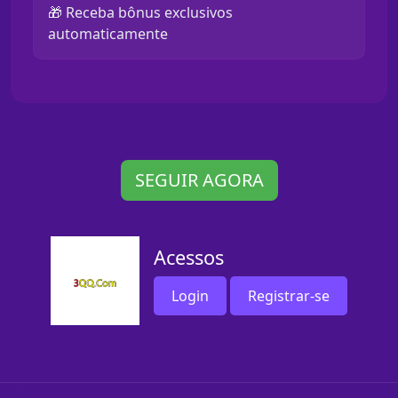
🎁 Receba bônus exclusivos
automaticamente
SEGUIR AGORA
Acessos
Login
Registrar-se