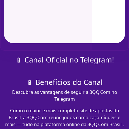
📱 Canal Oficial no Telegram!
📱 Benefícios do Canal
Descubra as vantagens de seguir a 3QQ.Com no
Telegram
Como o maior e mais completo site de apostas do
Brasil, a 3QQ.Com reúne jogos como caça-níqueis e
mais — tudo na plataforma online da 3QQ.Com Brasil ,