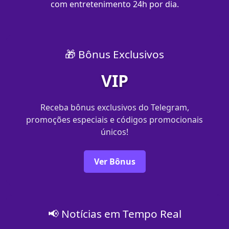
com entretenimento 24h por dia.
🎁 Bônus Exclusivos
VIP
Receba bônus exclusivos do Telegram,
promoções especiais e códigos promocionais
únicos!
Ver Bônus
📢 Notícias em Tempo Real