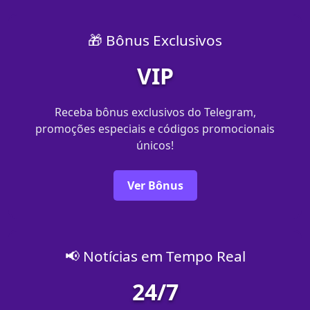
🎁 Bônus Exclusivos
VIP
Receba bônus exclusivos do Telegram,
promoções especiais e códigos promocionais
únicos!
Ver Bônus
📢 Notícias em Tempo Real
24/7