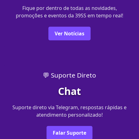
Fique por dentro de todas as novidades,
promoções e eventos da 39SS em tempo real!
Ver Notícias
💬 Suporte Direto
Chat
Suporte direto via Telegram, respostas rápidas e
atendimento personalizado!
Falar Suporte