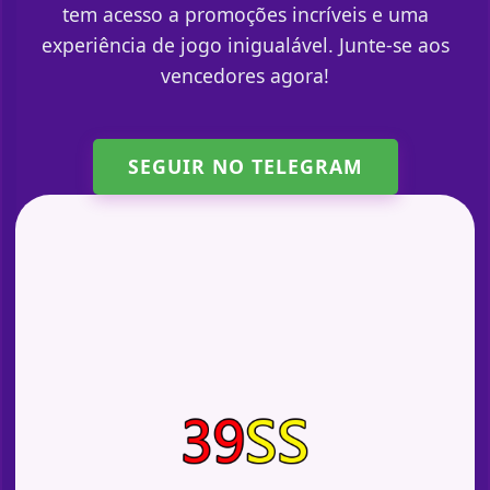
tem acesso a promoções incríveis e uma
experiência de jogo inigualável. Junte-se aos
vencedores agora!
SEGUIR NO TELEGRAM