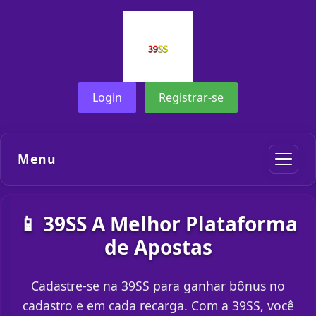
Login
Registrar-se
Menu
📱 39SS A Melhor Plataforma
de Apostas
Cadastre-se na 39SS para ganhar bônus no
cadastro e em cada recarga. Com a 39SS, você