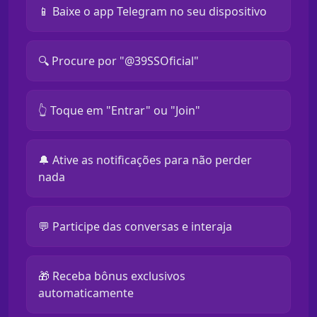
📱 Baixe o app Telegram no seu dispositivo
🔍 Procure por "@39SSOficial"
👆 Toque em "Entrar" ou "Join"
🔔 Ative as notificações para não perder
nada
💬 Participe das conversas e interaja
🎁 Receba bônus exclusivos
automaticamente