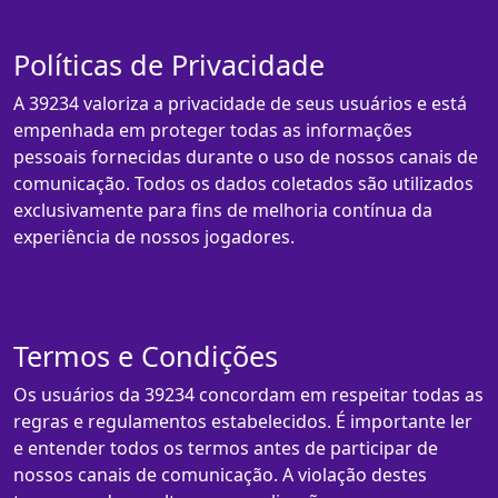
Políticas de Privacidade
A 39234 valoriza a privacidade de seus usuários e está
empenhada em proteger todas as informações
pessoais fornecidas durante o uso de nossos canais de
comunicação. Todos os dados coletados são utilizados
exclusivamente para fins de melhoria contínua da
experiência de nossos jogadores.
Termos e Condições
Os usuários da 39234 concordam em respeitar todas as
regras e regulamentos estabelecidos. É importante ler
e entender todos os termos antes de participar de
nossos canais de comunicação. A violação destes