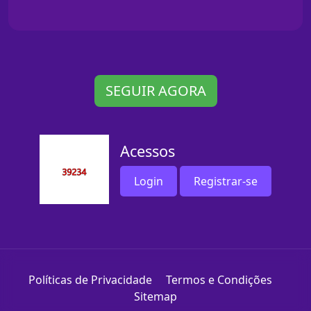
SEGUIR AGORA
Acessos
Login
Registrar-se
Políticas de Privacidade
Termos e Condições
Sitemap