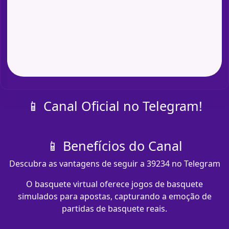
📱 Canal Oficial no Telegram!
📱 Benefícios do Canal
Descubra as vantagens de seguir a 39234 no Telegram
O basquete virtual oferece jogos de basquete
simulados para apostas, capturando a emoção de
partidas de basquete reais.