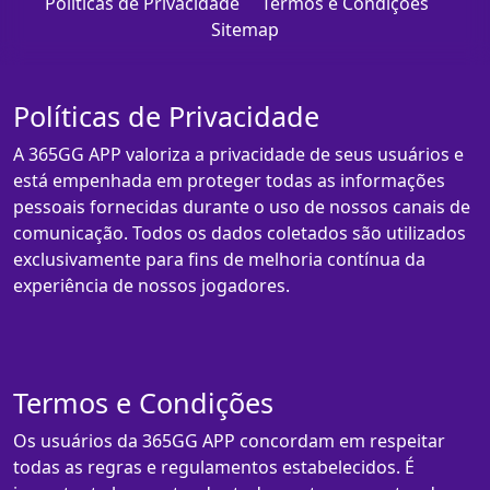
Políticas de Privacidade
Termos e Condições
Sitemap
Políticas de Privacidade
A 365GG APP valoriza a privacidade de seus usuários e
está empenhada em proteger todas as informações
pessoais fornecidas durante o uso de nossos canais de
comunicação. Todos os dados coletados são utilizados
exclusivamente para fins de melhoria contínua da
experiência de nossos jogadores.
Termos e Condições
Os usuários da 365GG APP concordam em respeitar
todas as regras e regulamentos estabelecidos. É