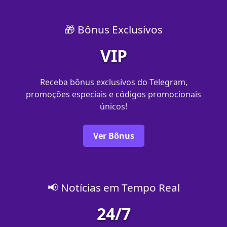
🎁 Bônus Exclusivos
VIP
Receba bônus exclusivos do Telegram,
promoções especiais e códigos promocionais
únicos!
Ver Bônus
📢 Notícias em Tempo Real
24/7