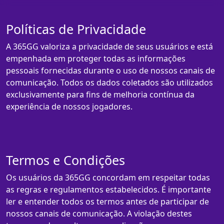
Políticas de Privacidade
A 365GG valoriza a privacidade de seus usuários e está
empenhada em proteger todas as informações
pessoais fornecidas durante o uso de nossos canais de
comunicação. Todos os dados coletados são utilizados
exclusivamente para fins de melhoria contínua da
experiência de nossos jogadores.
Termos e Condições
Os usuários da 365GG concordam em respeitar todas
as regras e regulamentos estabelecidos. É importante
ler e entender todos os termos antes de participar de
nossos canais de comunicação. A violação destes