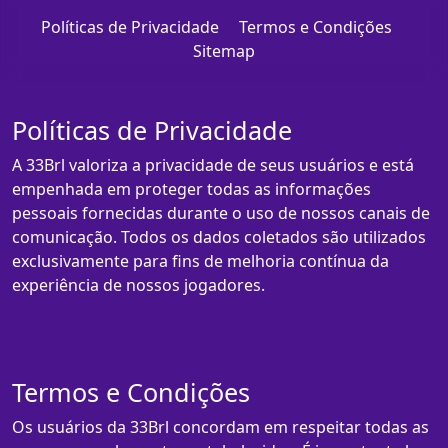
Políticas de Privacidade
Termos e Condições
Sitemap
Políticas de Privacidade
A 33Brl valoriza a privacidade de seus usuários e está
empenhada em proteger todas as informações
pessoais fornecidas durante o uso de nossos canais de
comunicação. Todos os dados coletados são utilizados
exclusivamente para fins de melhoria contínua da
experiência de nossos jogadores.
Termos e Condições
Os usuários da 33Brl concordam em respeitar todas as