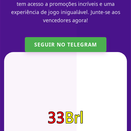
tem acesso a promoções incríveis e uma
experiência de jogo inigualável. Junte-se aos
vencedores agora!
SEGUIR NO TELEGRAM