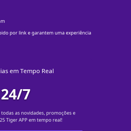
ram
pido por link e garantem uma experiência
cias em Tempo Real
24/7
e todas as novidades, promoções e
25 Tiger APP em tempo real!