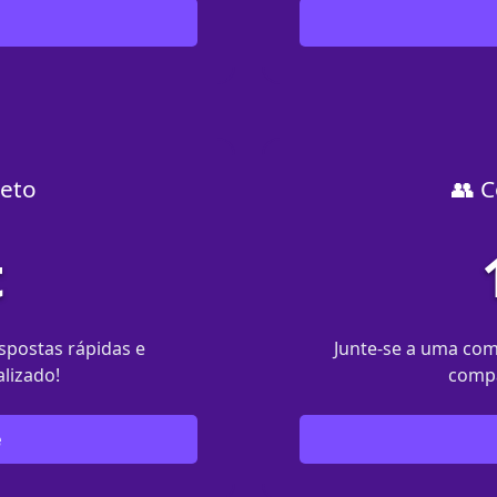
reto
👥 
t
espostas rápidas e
Junte-se a uma com
lizado!
compa
e