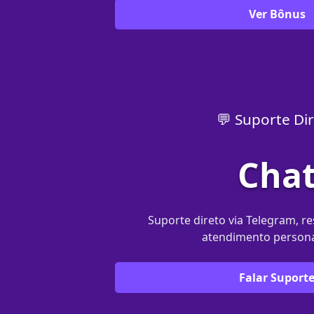
Ver Bônus
💬 Suporte Di
Cha
Suporte direto via Telegram, r
atendimento persona
Falar Suport