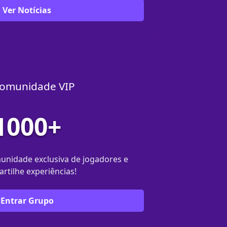
Ver Notícias
Comunidade VIP
1000+
unidade exclusiva de jogadores e
rtilhe experiências!
Entrar Grupo