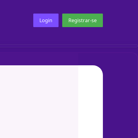
Login
Registrar-se