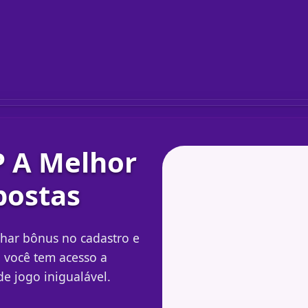
P A Melhor
postas
nhar bônus no cadastro e
 você tem acesso a
e jogo inigualável.