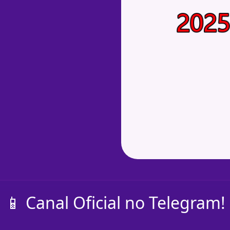
📱 Canal Oficial no Telegram!