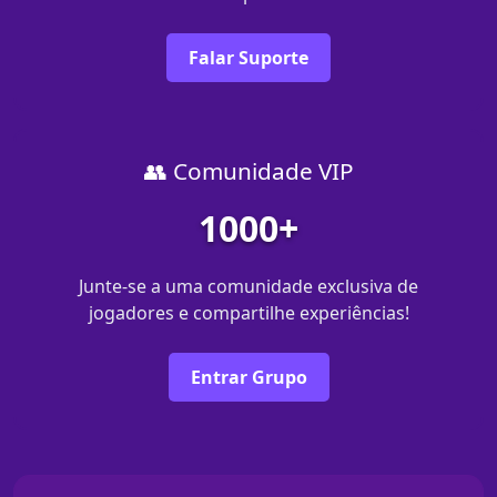
Falar Suporte
👥 Comunidade VIP
1000+
Junte-se a uma comunidade exclusiva de
jogadores e compartilhe experiências!
Entrar Grupo