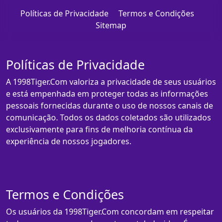
Políticas de Privacidade
Termos e Condições
Sitemap
Políticas de Privacidade
A 1998Tiger.Com valoriza a privacidade de seus usuários
e está empenhada em proteger todas as informações
pessoais fornecidas durante o uso de nossos canais de
comunicação. Todos os dados coletados são utilizados
exclusivamente para fins de melhoria contínua da
experiência de nossos jogadores.
Termos e Condições
Os usuários da 1998Tiger.Com concordam em respeitar