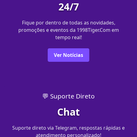
24/7
Fique por dentro de todas as novidades,
promoções e eventos da 1998Tiger.Com em
tempo real!
Ver Notícias
💬 Suporte Direto
Chat
Suporte direto via Telegram, respostas rápidas e
atendimento personalizado!