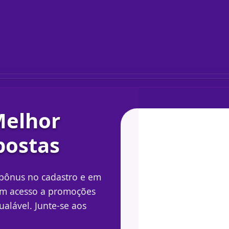
Melhor
postas
bônus no cadastro e em
em acesso a promoções
ualável. Junte-se aos