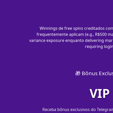
Winnings de free spins creditados co
frequentemente aplicam (e.g., R$500 ma
variance exposure enquanto delivering marke
requiring login
🎁 Bônus Exclu
VIP
Receba bônus exclusivos do Telegra