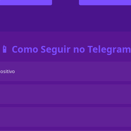
📱 Como Seguir no Telegram
ositivo