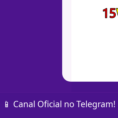
📱 Canal Oficial no Telegram!