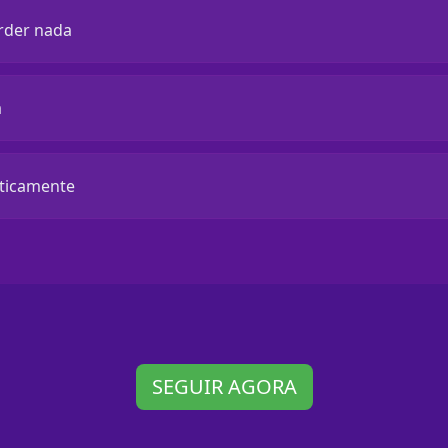
erder nada
a
aticamente
SEGUIR AGORA