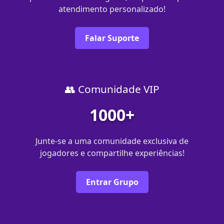
atendimento personalizado!
Falar Suporte
👥 Comunidade VIP
1000+
Junte-se a uma comunidade exclusiva de
jogadores e compartilhe experiências!
Entrar Grupo