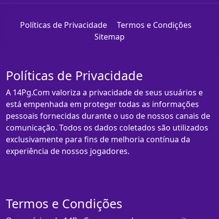
Políticas de Privacidade
Termos e Condições
Sitemap
Políticas de Privacidade
A 14Pg.Com valoriza a privacidade de seus usuários e
está empenhada em proteger todas as informações
pessoais fornecidas durante o uso de nossos canais de
comunicação. Todos os dados coletados são utilizados
exclusivamente para fins de melhoria contínua da
experiência de nossos jogadores.
Termos e Condições