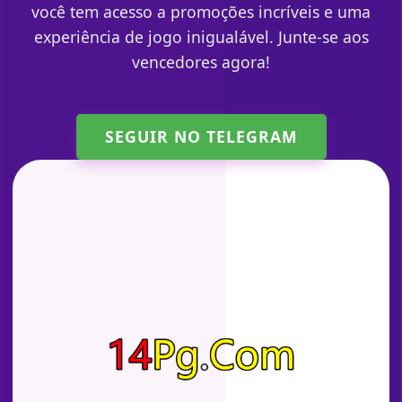
você tem acesso a promoções incríveis e uma
experiência de jogo inigualável. Junte-se aos
vencedores agora!
SEGUIR NO TELEGRAM