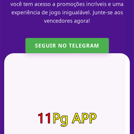
você tem acesso a promoções incríveis e uma
experiência de jogo inigualável. Junte-se aos
vencedores agora!
SEGUIR NO TELEGRAM