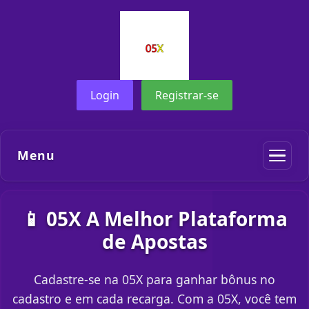
Login
Registrar-se
Menu
📱 05X A Melhor Plataforma
de Apostas
Cadastre-se na 05X para ganhar bônus no
cadastro e em cada recarga. Com a 05X, você tem