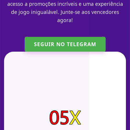
acesso a promoções incríveis e uma experiência
de jogo inigualável. Junte-se aos vencedores
agora!
SEGUIR NO TELEGRAM